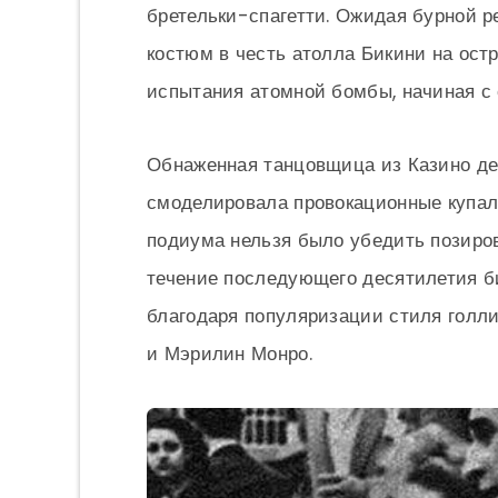
бретельки-спагетти. Ожидая бурной р
костюм в честь атолла Бикини на ост
испытания атомной бомбы, начиная с 
Обнаженная танцовщица из Казино д
смоделировала провокационные купаль
подиума нельзя было убедить позиров
течение последующего десятилетия б
благодаря популяризации стиля голл
и Мэрилин Монро.