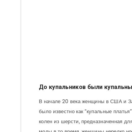
До купальников были купальны
В начале 20 века женщины в США и З
было известно как “купальные платья”
колен из шерсти, предназначенная для
моды в то время, женщины нередко но