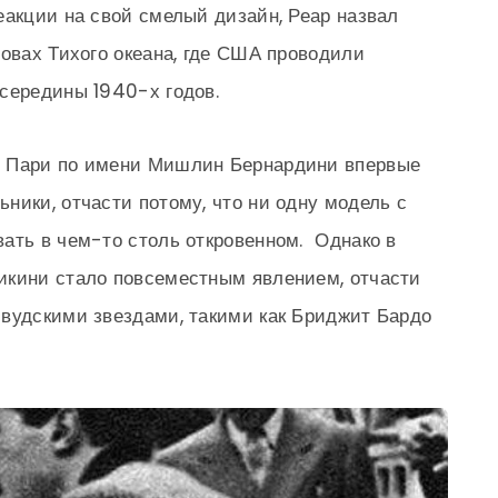
еакции на свой смелый дизайн, Реар назвал
ровах Тихого океана, где США проводили
середины 1940-х годов.
е Пари по имени Мишлин Бернардини впервые
ники, отчасти потому, что ни одну модель с
ать в чем-то столь откровенном. Однако в
икини стало повсеместным явлением, отчасти
ивудскими звездами, такими как Бриджит Бардо