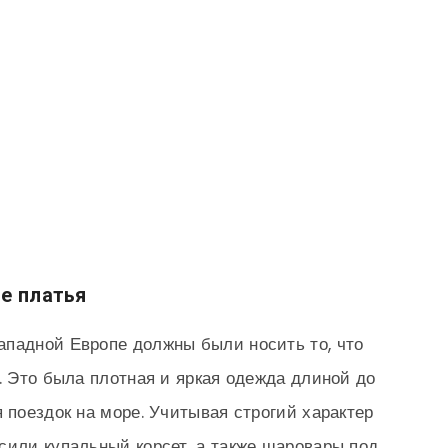
е платья
ападной Европе должны были носить то, что
. Это была плотная и яркая одежда длиной до
 поездок на море. Учитывая строгий характер
сили купальный корсет, а также шаровары под