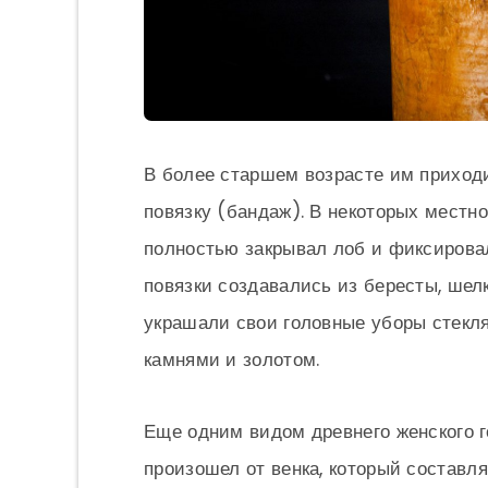
В более старшем возрасте им приходи
повязку (бандаж). В некоторых местн
полностью закрывал лоб и фиксировал
повязки создавались из бересты, шелк
украшали свои головные уборы стекл
камнями и золотом.
Еще одним видом древнего женского г
произошел от венка, который составля