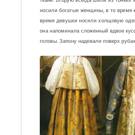
ткани. Вторую всегда шили из тонких
носили богатые женщины, в то время 
время девушки носили холщовую одеж
она напоминала сложенный вдвое кус
головы. Запону надевали поверх руба