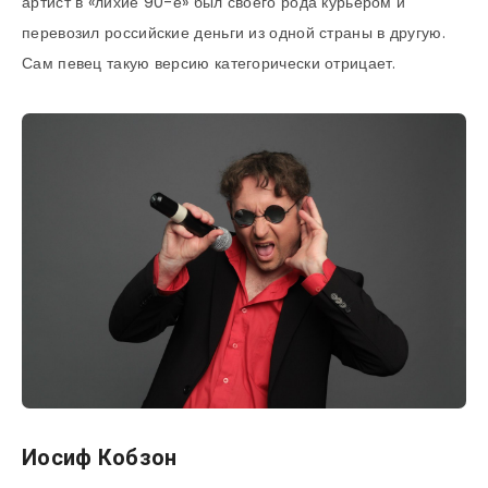
артист в «лихие 90-е» был своего рода курьером и
перевозил российские деньги из одной страны в другую.
Сам певец такую версию категорически отрицает.
Иосиф Кобзон