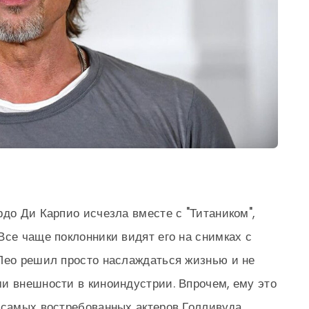
рдо Ди Карпио исчезла вместе с "Титаником",
Все чаще поклонники видят его на снимках с
Лео решил просто наслаждаться жизнью и не
и внешности в киноиндустрии. Впрочем, ему это
 самых востребованных актеров Голливуда.