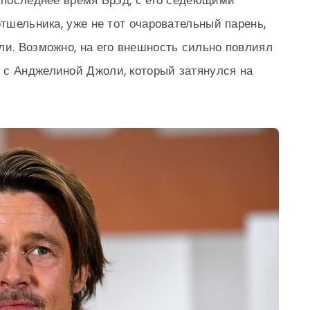
в последнее время Брэд, с его седеющими
отшельника, уже не тот очаровательный парень,
ли. Возможно, на его внешность сильно повлиял
 с Анджелиной Джоли, который затянулся на