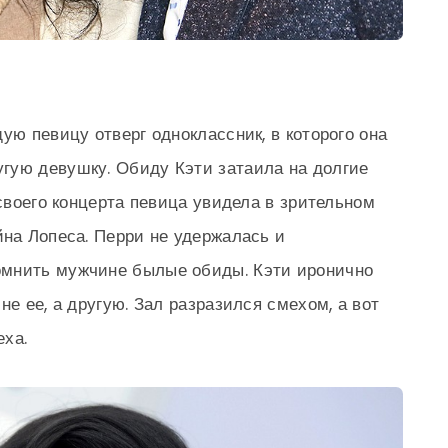
ую певицу отверг одноклассник, в которого она
гую девушку. Обиду Кэти затаила на долгие
 своего концерта певица увидела в зрительном
йна Лопеса. Перри не удержалась и
омнить мужчине былые обиды. Кэти иронично
не ее, а другую. Зал разразился смехом, а вот
еха.