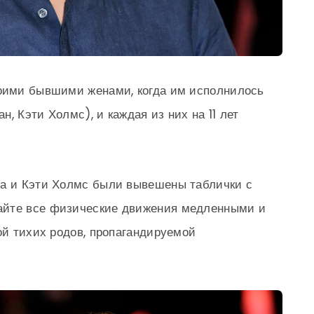
воими бывшими женами, когда им исполнилось
, Кэти Холмс), и каждая из них на 11 лет
за и Кэти Холмс были вывешены таблички с
айте все физические движения медленными и
ой тихих родов, пропагандируемой