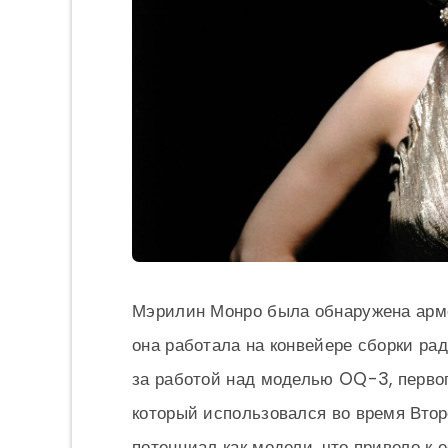
Мэрилин Монро была обнаружена арм
она работала на конвейере сборки ра
за работой над моделью OQ-3, перво
который использовался во время Втор
потенциал как модели, что привело к 