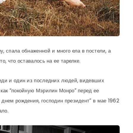
, спала обнаженной и много ела в постели, а
о, что оставалось на ее тарелке.
еди и один из последних людей, видевших
как “покойную Мэрилин Монро” перед ее
днем рождения, господин президент” в мае 1962
ало.