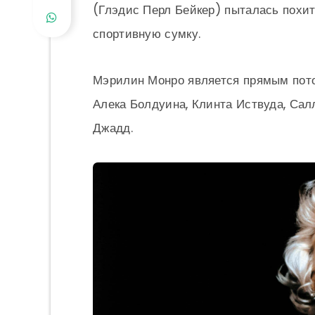
(Глэдис Перл Бейкер) пыталась похит
спортивную сумку.
Мэрилин Монро является прямым пото
Алека Болдуина, Клинта Иствуда, Сал
Джадд.