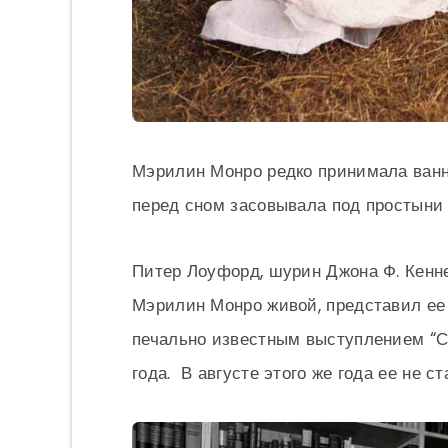
Мэрилин Монро редко принимала ванну
перед сном засовывала под простыни т
Питер Лоуфорд, шурин Джона Ф. Кенн
Мэрилин Монро живой, представил ее 
печально известным выступлением “С 
года. В августе этого же года ее не ст