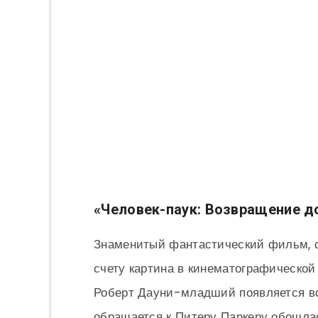
«Человек-паук: Возвращение д
Знаменитый фантастический фильм, с
счету картина в кинематографической
Роберт Дауни-младший появляется все
обращается к Питеру Паркеру обошла