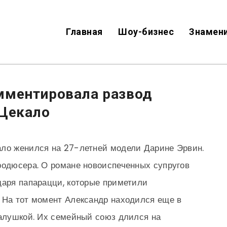
Главная
Шоу-бизнес
Знамен
мментировала развод
 Цекало
ало женился на 27-летней модели Дарине Эрвин.
родюсера. О романе новоиспеченных супругов
даря папарацци, которые приметили
 На тот момент Александр находился еще в
Галушкой. Их семейный союз длился на