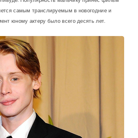
лливуде. Популярность мальчику принес фильм
ляется самым транслируемым в новогодние и
ент юному актеру было всего десять лет.